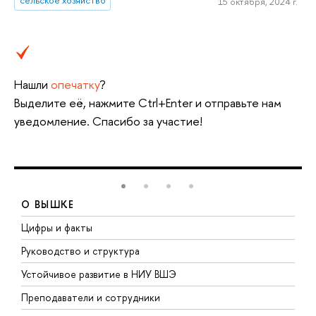
сельское хозяйство
15 октября, 2024 г.
Нашли
опечатку
?
Выделите её, нажмите Ctrl+Enter и отправьте нам
уведомление. Спасибо за участие!
О ВЫШКЕ
Цифры и факты
Л
Руководство и структура
Д
Устойчивое развитие в НИУ ВШЭ
О
Преподаватели и сотрудники
П