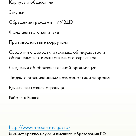
Корпуса и общежития
В
Закупки
П
Обращения граждан в НИУ ВШЭ
А
Фонд целевого капитала
Д
Противодействие коррупции
Ц
Сведения о доходах, расходах, об имуществе и
Б
обязательствах имущественного характера
О
Сведения об образовательной организации
О
Людям с ограниченными возможностями здоровья
Единая платежная страница
Работа в Вышке
http://www.minobrnauki.gov.ru/
Министерство науки и высшего образования РФ