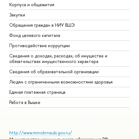
Корпуса и общежития
В
Закупки
П
Обращения граждан в НИУ ВШЭ
А
Фонд целевого капитала
Д
Противодействие коррупции
Ц
Сведения о доходах, расходах, об имуществе и
Б
обязательствах имущественного характера
О
Сведения об образовательной организации
О
Людям с ограниченными возможностями здоровья
Единая платежная страница
Работа в Вышке
http://www.minobrnauki.gov.ru/