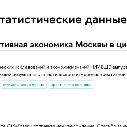
статистические данны
тивная экономика Москвы в ц
ческих исследований и экономики знаний НИУ ВШЭ выпуст
яющий результаты статистического измерения креативной
статистические данные
креативная экономика
те Ctrl+Enter и отправьте нам уведомление. Спасибо за у