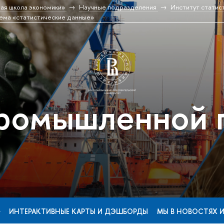
ая школа экономики»
Научные подразделения
Институт статис
ема «статистические данные»
ромышленной 
ИНТЕРАКТИВНЫЕ КАРТЫ И ДЭШБОРДЫ
МЫ В НОВОСТЯХ 