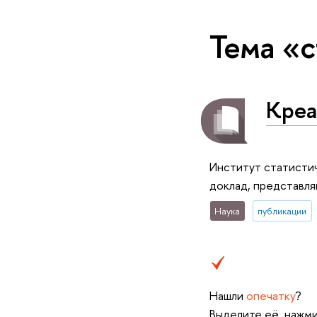
Тема «
Креа
Институт статисти
доклад, представл
Наука
публикации
Нашли
опечатку
?
Выделите её, нажми