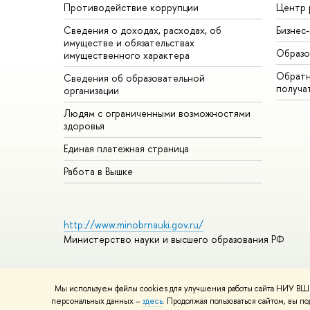
Противодействие коррупции
Центр 
Сведения о доходах, расходах, об
Бизнес
имуществе и обязательствах
Образо
имущественного характера
Обратн
Сведения об образовательной
получа
организации
Людям с ограниченными возможностями
здоровья
Единая платежная страница
Работа в Вышке
http://www.minobrnauki.gov.ru/
Министерство науки и высшего образования РФ
Мы используем файлы cookies для улучшения работы сайта НИУ ВШЭ
© НИУ ВШЭ 1993–2026
Адреса и контакты
Условия использ
персональных данных –
здесь
. Продолжая пользоваться сайтом, вы 
Шрифты HSE Sans и HSE Slab разработаны в
Школе дизайна 