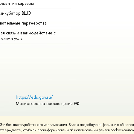
развития карьеры
-инкубатор ВШЭ
вательные партнерства
ая связь и взаимодействие с
телями услуг
https://edu.gov.ru/
Министерство просвещения РФ
 и большего удобства его использования. Более подробную информацию об испол
ования материалов
Политика конфиденциальности
Карта сайта
подтверждаете, что были проинформированы об использовании файлов cookies сай
НИУ ВШЭ