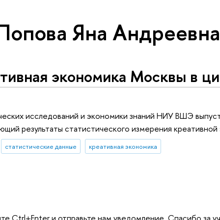
 Попова Яна Андреевна
тивная экономика Москвы в ц
ческих исследований и экономики знаний НИУ ВШЭ выпуст
яющий результаты статистического измерения креативной
статистические данные
креативная экономика
те Ctrl+Enter и отправьте нам уведомление. Спасибо за у