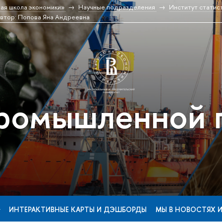
ая школа экономики»
Научные подразделения
Институт статис
втор: Попова Яна Андреевна
ромышленной 
ИНТЕРАКТИВНЫЕ КАРТЫ И ДЭШБОРДЫ
МЫ В НОВОСТЯХ 