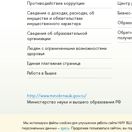
Противодействие коррупции
Центр 
Сведения о доходах, расходах, об
Бизнес
имуществе и обязательствах
Образо
имущественного характера
Обратн
Сведения об образовательной
получа
организации
Людям с ограниченными возможностями
здоровья
Единая платежная страница
Работа в Вышке
http://www.minobrnauki.gov.ru/
Министерство науки и высшего образования РФ
Мы используем файлы cookies для улучшения работы сайта НИУ ВШЭ
© НИУ ВШЭ 1993–2026
Адреса и контакты
Условия использ
персональных данных –
здесь
. Продолжая пользоваться сайтом, вы 
Шрифты HSE Sans и HSE Slab разработаны в
Школе дизайна 