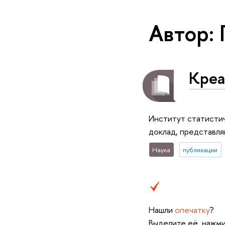
Автор:
Креа
Институт статисти
доклад, представл
Наука
публикации
Нашли
опечатку
?
Выделите её, нажми