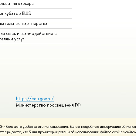
развития карьеры
-инкубатор ВШЭ
вательные партнерства
ая связь и взаимодействие с
телями услуг
https://edu.gov.ru/
Министерство просвещения РФ
 и большего удобства его использования. Более подробную информацию об испол
ования материалов
Политика конфиденциальности
Карта сайта
подтверждаете, что были проинформированы об использовании файлов cookies сай
НИУ ВШЭ